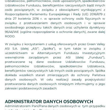
Udziałowców, pełnomocników, osób uposażonych, spadkobierców
Udziałowców Funduszu, beneficjentów rzeczywistych bądź innych
osób powiązanych, w związku z obowiązkami wynikającymi z
Rozporządzenia Parlamentu Europejskiego i Rady (UE) 2016/679 z
dnia 27 kwietnia 2016 r. w sprawie ochrony osób fizycznych w
związku z przetwarzaniem danych osobowych i w sprawie
swobodnego przepływu takich danych oraz uchylenia dyrektywy
95/46/WE (ogólne rozporządzenie o ochronie danych), zwane dalej
RODO.
W związku z korzystaniem z usług oferowanych przez Green Valley
ASI S.A. (dalej „ASI”; „Spółka”), w tym także w związku z
uczestnictwem w Alternatywnym Funduszu Inwestycyjnym
wewnętrznie zarządzanym przez ASI (dalej „Fundusz”),
przetwarzane są dane osobowe Udziałowców Funduszu,
pełnomocników Udziałowców, spadkobierców Udziałowca,
beneficjentów rzeczywistych lub innych osób powiązanych. Spółka
dokłada wszelkich starań zmierzających do ochrony Państwa
danych osobowych. W celu realizacji zasady przejrzystości
przetwarzania danych osobowych niniejszym informujemy o jego
zakresie i podstawowych zasadach:
ADMINISTRATOR DANYCH OSOBOWYCH
Administratorem Pani/Pana danych osobowych w tym przypadku