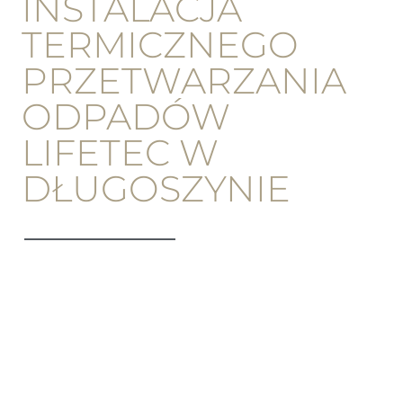
INSTALACJA
TERMICZNEGO
PRZETWARZANIA
ODPADÓW
LIFETEC W
DŁUGOSZYNIE