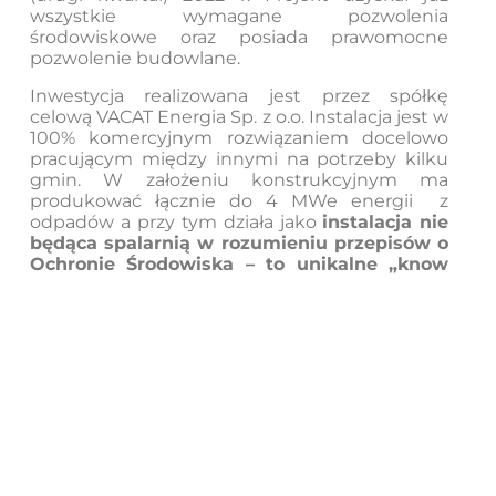
wszystkie wymagane pozwolenia
środowiskowe oraz posiada prawomocne
pozwolenie budowlane.
Inwestycja realizowana jest przez spółkę
celową VACAT Energia Sp. z o.o. Instalacja jest w
100% komercyjnym rozwiązaniem docelowo
pracującym między innymi na potrzeby kilku
gmin. W założeniu konstrukcyjnym ma
produkować łącznie do 4 MWe energii z
odpadów a przy tym działa jako
instalacja nie
będąca spalarnią w rozumieniu przepisów o
Ochronie Środowiska – to unikalne „know
how” społki Investeko S.A.
Jest to siostrzane odbicie instalacji
demonstracyjnej Investeko S.A. w technologii
LIFETEC lecz wyskalowane do utylizacji 35.000
Mg (ton) odpadów rocznie.